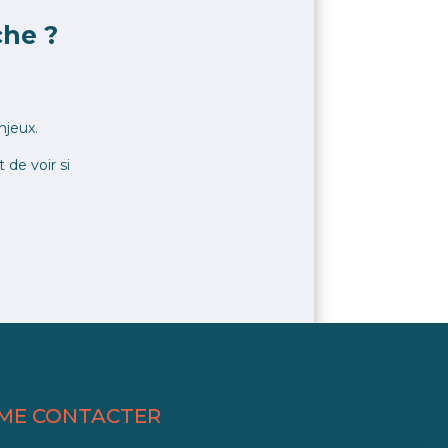
che ?
njeux.
de voir si
ME CONTACTER