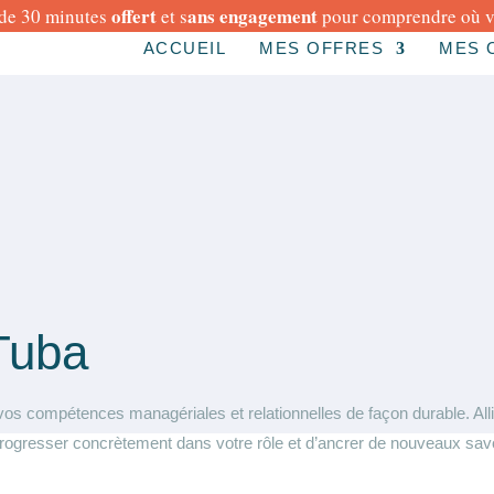
offert
ans engagement
de 30 minutes
et s
pour comprendre où vo
ACCUEIL
MES OFFRES
MES 
Tuba
os compétences managériales et relationnelles de façon durable. Alli
rogresser concrètement dans votre rôle et d’ancrer de nouveaux savoir