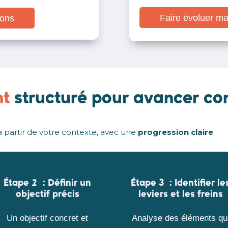
Faire évoluer m
ions
t
structuré pour avancer co
partir de votre contexte, avec une
progression claire
.
Étape 2 :
Définir un
Étape 3 :
Identifier le
objectif précis
leviers et les freins
Un objectif concret et
Analyse des éléments qu