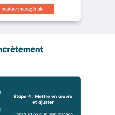
a posture managériale
ncrètement
s
Étape 4 :
Mettre en œuvre
et ajuster
i
Construction d’un plan d’action