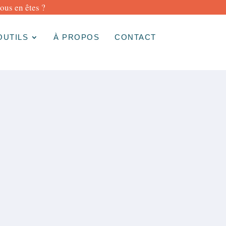
us en êtes ?
us en êtes ?
us en êtes ?
OUTILS
À PROPOS
CONTACT