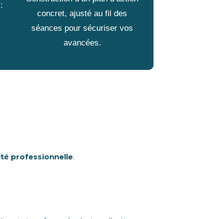
:
concret, ajusté au fil des
séances pour sécuriser vos
avancées.
ité professionnelle
.