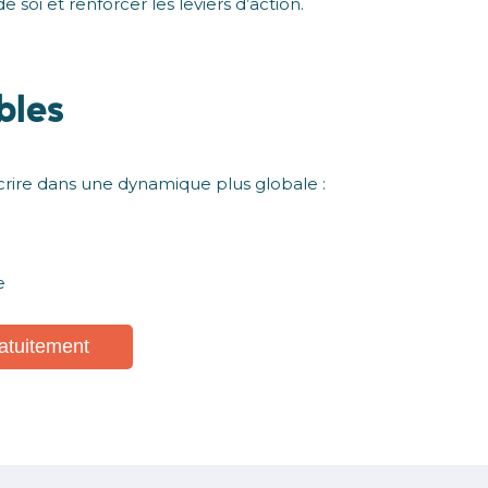
 soi et renforcer les leviers d’action.
bles
scrire dans une dynamique plus globale :
e
atuitement