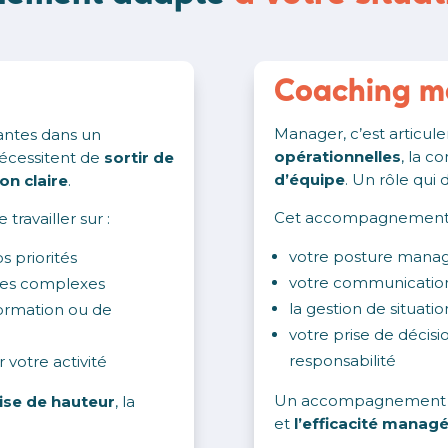
Coaching m
Manager, c’est articu
rantes dans un
opérationnelles
, la c
écessitent de
sortir de
d’équipe
. Un
rôle qui 
ion claire
.
Cet accompagnement vo
availler sur :
votre posture manag
os priorités
votre communication
xtes complexes
la gestion de situatio
formation ou de
votre prise de décis
responsabilité
 votre activité
Un accompagnement c
ise de hauteur
, la
et
l’efficacité managé